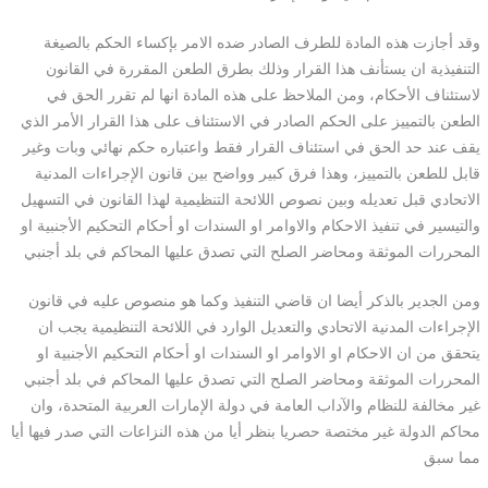
وقد أجازت هذه المادة للطرف الصادر ضده الامر بإكساء الحكم بالصيغة
التنفيذية ان يستأنف هذا القرار وذلك بطرق الطعن المقررة في القانون
لاستئناف الأحكام، ومن الملاحظ على هذه المادة انها لم تقرر الحق في
الطعن بالتمييز على الحكم الصادر في الاستئناف على هذا القرار الأمر الذي
يقف عند حد الحق في استئناف القرار فقط واعتباره حكم نهائي وبات وغير
قابل للطعن بالتمييز، وهذا فرق كبير وواضح بين قانون الإجراءات المدنية
الاتحادي قبل تعديله وبين نصوص اللائحة التنظيمية لهذا القانون في التسهيل
والتيسير في تنفيذ الاحكام والاوامر او السندات او أحكام التحكيم الأجنبية او
المحررات الموثقة ومحاضر الصلح التي تصدق عليها المحاكم في بلد أجنبي
ومن الجدير بالذكر أيضا ان قاضي التنفيذ وكما هو منصوص عليه في قانون
الإجراءات المدنية الاتحادي والتعديل الوارد في اللائحة التنظيمية يجب ان
يتحقق من ان الاحكام او الاوامر او السندات او أحكام التحكيم الأجنبية او
المحررات الموثقة ومحاضر الصلح التي تصدق عليها المحاكم في بلد أجنبي
غير مخالفة للنظام والآداب العامة في دولة الإمارات العربية المتحدة، وان
محاكم الدولة غير مختصة حصريا بنظر أيا من هذه النزاعات التي صدر فيها أيا
مما سبق