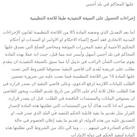
عليها المحاكم في بلد أجنبي
إجراءات الحصول على الصيغة التنفيذية طبقا للائحة التنظيمية
اما بعد التعديل الذي وضعته المادة 85 من اللائحة التنظيمية لقانون الإجراءات
المدنية الاتحادي فقد أصبح إكساء الاحكام او الاوامر او السندات او أحكام
التحكيم الأجنبية أو تنفيذ المحررات الموثقة ومحاضر الصلح التي تصدق عليها
المحاكم في بلد أجنبي أسهل وأيسر عنه مما قبل، حيث انه عملا بهذه المادة
يقوم صاحب الشأن الراغب في تذييل أيا مما سبق بالصيغة التنفيذية ان يتقدم
بطلب على عريضة يُقدم الى قاضي التنفيذ مستوفيا للشروط التي نصت
عليها المادة 16 من اللائحة التنظيمية فيما نصت عليه من ضرورة تضمين
الطلب للبيانات اللازمة لرفع الدعوي، وعلى قاضي التنفيذ ان يصدر قراره في
هذا الطلب خلال ثلاثة أيام على الأكثر من تاريخ تقديم الطلب، ويجوز للقاضي
ان يستوفي البيانات والمستندات الناقصة في الطلب قبل ان يصدر قراره،
بمعني انه اذا كانت هناك أيا من المستندات التي تطلبتها هذه المادة لإصدار
القرار مثل تقديم ما يفيد قابلية الحكم للتنفيذ في البلد الذي صدر فيه، او
التصديق عليه من هذه الدولة، او تقديم ما يفيد إعلان الخصوم في حالة
الاحكام الصادرة في غيبتهم ……. وما الي ذلك من الشروط التي تطلبتها هذه
المادة لتنفيذ الحكم في دولة الإمارات