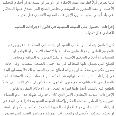
فإننا نعرض أولاً لطريقة تنفيذ الاحكام او الاوامر او السندات او أحكام التحكيم
الأجنبية أو تنفيذ المحررات الموثقة ومحاضر الصلح التي تصدق عليها المحاكم
في بلد أجنبي، طبقا لقانون الإجراءات المدنية الاتحادي قبل تعديله
إجراءات الحصول على الصيغة التنفيذية في قانون
الإجراءات المدنية
الاتحادي قبل تعديله
كان القانون يتطلب من طالب التنفيذ ان يتقدم الى المحكمة بدعوي يرفعها
بالطريق العادي لرفع الدعاوى يطلب فيها لإكساء الاحكام او الاوامر او
السندات او أحكام التحكيم الأجنبية أو تنفيذ المحررات الموثقة ومحاضر
الصلح التي تصدق عليها المحاكم في بلد أجنبي بالصيغة التنفيذية، وفى حالة
صدور حكم من محكمة اول درجة لصالح طالب التنفيذ بذلك فلا يستطيع البدء
في إجراءات التنفيذ الا بعد نهائية هذا الحكم سواء بفوات ميعاد الاستئناف او
بالفصل في الاستئناف بحكم منهي للدعوي، فضلا عن ان حكم الاستئناف قابلاً
للطعن فيه بالتمييز أيضا طبقا لقواعد الطعن في الاحكام المقررة بقانون
الإجراءات المدنية الاتحادي، الامر الذي كان يأخذ وقتا طويلا جدا امام القضاء
حتي يصبح الصادر لصالحه الحكم بإكساء الصيغة التنفيذية قادرا على البدء في
إجراءات التنفيذ داخل دولة الامارات العربية المتحدة للحكم او للأمر او للسند
او لحكم التحكيم الأجنبي او والمحررات الموثقة ومحاضر الصلح التي تصدق