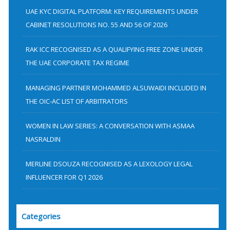
h
UAE KYC DIGITAL PLATFORM: KEY REQUIREMENTS UNDER
f
CABINET RESOLUTIONS NO. 55 AND 56 OF 2026
o
RAK ICC RECOGNISED AS A QUALIFYING FREE ZONE UNDER
r
THE UAE CORPORATE TAX REGIME
:
MANAGING PARTNER MOHAMMED ALSUWAIDI INCLUDED IN
THE OIC-AC LIST OF ARBITRATORS
WOMEN IN LAW SERIES: A CONVERSATION WITH ASMAA
NASRALDIN
MERLINE DSOUZA RECOGNISED AS A LEXOLOGY LEGAL
INFLUENCER FOR Q1 2026
Categories